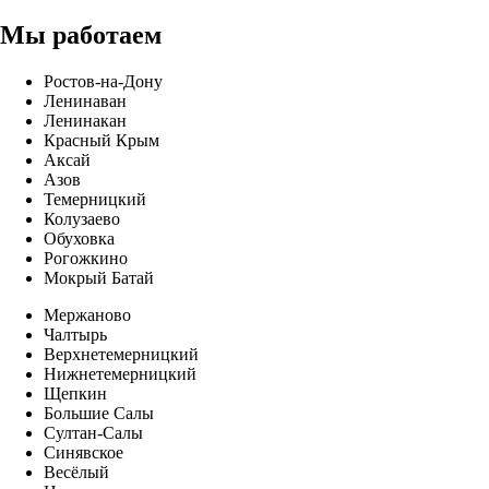
Мы работаем
Ростов-на-Дону
Ленинаван
Ленинакан
Красный Крым
Аксай
Азов
Темерницкий
Колузаево
Обуховка
Рогожкино
Мокрый Батай
Мержаново
Чалтырь
Верхнетемерницкий
Нижнетемерницкий
Щепкин
Большие Салы
Султан-Салы
Синявское
Весёлый